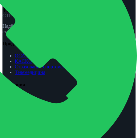
ФЕНИКС-ПРО
СТРАХОВАНИЕ
Надёжная защита для вас и вашей семьи. ОСАГО, КАСКО,
страхование жизни и спорта.
Продукты
ОСАГО
КАСКО
Страхование спортсменов
Телемедицина
Компания
О нас
Агентам
Урегулирование убытков
Контакты
Обратная связь
Контакты