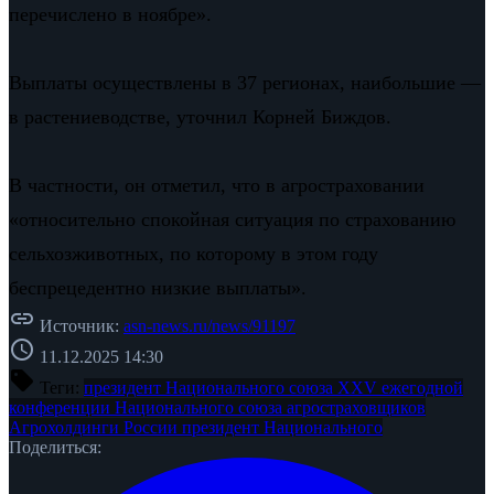
перечислено в ноябре».
Выплаты осуществлены в 37 регионах, наибольшие —
в растениеводстве, уточнил Корней Биждов.
В частности, он отметил, что в агростраховании
«относительно спокойная ситуация по страхованию
сельхозживотных, по которому в этом году
беспрецедентно низкие выплаты».
link
Источник:
asn-news.ru/news/91197
schedule
11.12.2025 14:30
sell
Теги:
президент Национального союза
XXV ежегодной
конференции
Национального союза агростраховщиков
Агрохолдинги России
президент Национального
Поделиться: