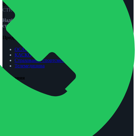
ФЕНИКС-ПРО
СТРАХОВАНИЕ
Надёжная защита для вас и вашей семьи. ОСАГО, КАСКО,
страхование жизни и спорта.
Продукты
ОСАГО
КАСКО
Страхование спортсменов
Телемедицина
Компания
О нас
Агентам
Урегулирование убытков
Контакты
Обратная связь
Контакты