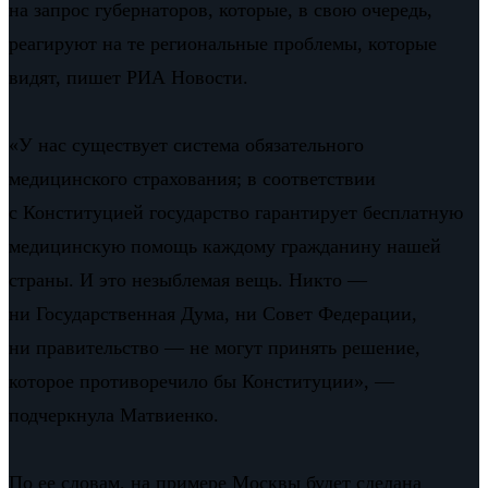
на запрос губернаторов, которые, в свою очередь,
реагируют на те региональные проблемы, которые
видят, пишет РИА Новости.
«У нас существует система обязательного
медицинского страхования; в соответствии
с Конституцией государство гарантирует бесплатную
медицинскую помощь каждому гражданину нашей
страны. И это незыблемая вещь. Никто —
ни Государственная Дума, ни Совет Федерации,
ни правительство — не могут принять решение,
которое противоречило бы Конституции», —
подчеркнула Матвиенко.
По ее словам, на примере Москвы будет сделана