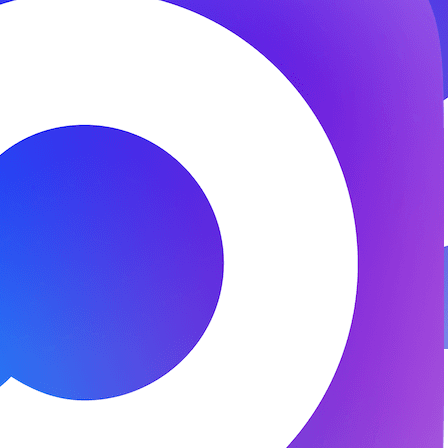
© 2026 ООО «ФЕНИКС-ПРО». Все права защищены.
Представитель СК «Двадцать первый век»
Разработка и поддержка —
DS
DevelopStudio.ru