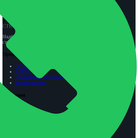
ФЕНИКС-ПРО
СТРАХОВАНИЕ
Надёжная защита для вас и вашей семьи. ОСАГО, КАСКО,
страхование жизни и спорта.
Продукты
ОСАГО
КАСКО
Страхование спортсменов
Телемедицина
Компания
О нас
Агентам
Урегулирование убытков
Контакты
Обратная связь