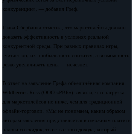
конкуренции», — добавил Греф.
Глава Сбербанка отметил, что маркетплейсы должны
доказать эффективность в условиях реальной
конкурентной среды. При равных правилах игры,
считает он, их прибыльность снизится, а возможность
резко увеличивать цены — исчезнет.
В ответ на заявление Грефа объединённая компания
Wildberries-Russ (ООО «РВБ») заявила, что нагрузка
для маркетплейсов не ниже, чем для традиционной
офлайн-торговли. «Мы не понимаем, каким образом
авторам заявления представляется возможным платить
налоги со скидок, то есть с того дохода, который