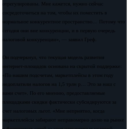
отрегулированы. Мне кажется, нужно сейчас
сосредоточиться на том, чтобы их поместить в
нормальное конкурентное пространство… Потому что
сегодня они вне конкуренции, и в первую очередь
налоговой конкуренции», — заявил Греф.
Он подчеркнул, что текущая модель развития
интернет-площадок основана на скрытой поддержке:
«По нашим подсчетам, маркетплейсы в этом году
недоплатили налогов на 1,5 трлн р… Это за наш с
вами счет». По его мнению, предоставляемые
площадками скидки фактически субсидируются за
счет налоговых льгот. «Мне неприятно, когда
маркетплейсы забирают неправомерно долю на рынке
у физических сетей за счет нерыночных условий