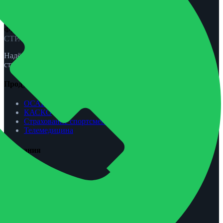
ФЕНИКС-ПРО
СТРАХОВАНИЕ
Надёжная защита для вас и вашей семьи. ОСАГО, КАСКО,
страхование жизни и спорта.
Продукты
ОСАГО
КАСКО
Страхование спортсменов
Телемедицина
Компания
О нас
Агентам
Урегулирование убытков
Контакты
Обратная связь