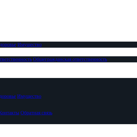
доровье
Имущество
тветственность
Общегражданская ответственность
доровье
Имущество
Контакты
Обратная связь