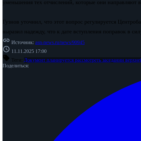
уменьшения тех отчислений, которые они направляют 
Гузнов уточнил, что этот вопрос регулируется Центроб
выразил надежду, что к дате вступления поправок в с
link
Источник:
asn-news.ru/news/90945
schedule
11.11.2025 17:00
sell
Теги:
Документ планируется рассмотреть
заседании верхн
Поделиться: