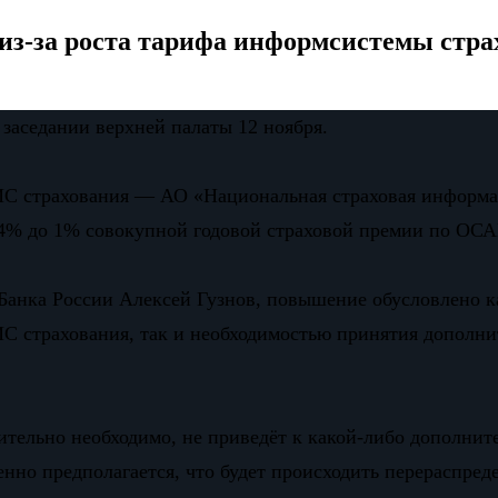
из-за роста тарифа информсистемы стра
заседании верхней палаты 12 ноября.
АИС страхования — АО «Национальная страховая информац
0,4% до 1% совокупной годовой страховой премии по ОС
Банка России Алексей Гузнов, повышение обусловлено к
ИС страхования, так и необходимостью принятия дополн
ительно необходимо, не приведёт к какой-либо дополните
но предполагается, что будет происходить перераспреде