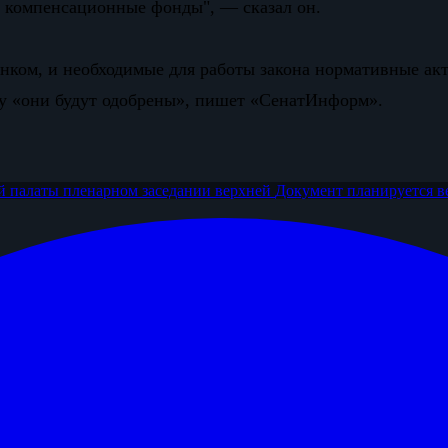
в компенсационные фонды", — сказал он.
анком, и необходимые для работы закона нормативные ак
илу «они будут одобрены», пишет «СенатИнформ».
ей палаты
пленарном заседании верхней
Документ планируется
в