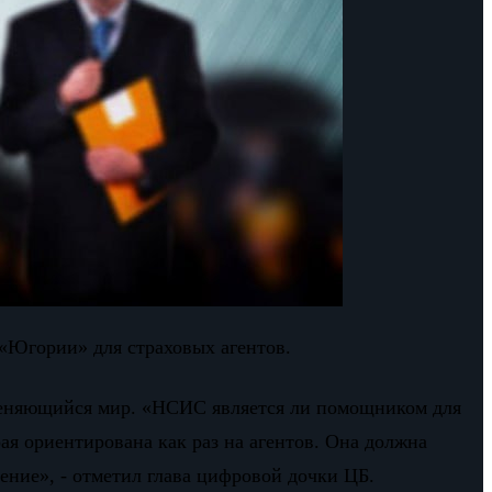
«Югории» для страховых агентов.
в меняющийся мир. «НСИС является ли помощником для
ая ориентирована как раз на агентов. Она должна
шение», - отметил глава цифровой дочки ЦБ.