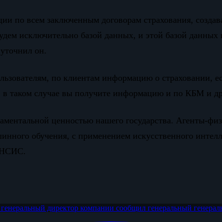
и по всем заключенным договорам страхования, создав
удем исключительно базой данных, и этой базой данных 
 уточнил он.
льзователям, по клиентам информацию о страховании, ес
, в таком случае вы получите информацию и по КБМ и д
ндаментальной ценностью нашего государства. Агенты-ф
инного обучения, с применением искусственного интелле
а НСИС.
х
генеральный директор компании
сообщил генеральный
генерал