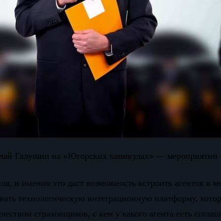
олай Галушин на «Югорских каникулах» — мероприятии 
еля, и именно это даст возможность встроить агентов 
зовать технологическую интеграционную платформу, котор
чеством страховщиков, с кем у какого агента есть согла