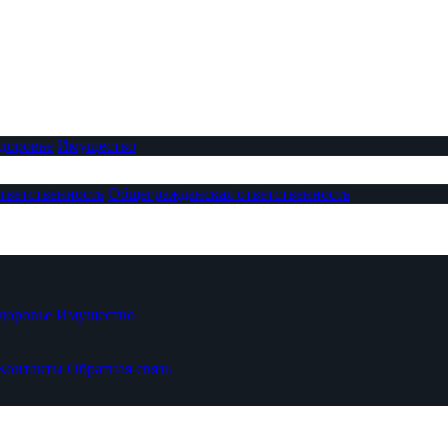
доровье
Имущество
тветственность
Общегражданская ответственность
доровье
Имущество
Контакты
Обратная связь