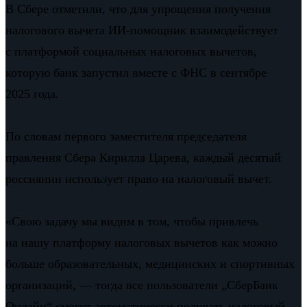
В Сбере отметили, что для упрощения получения
налогового вычета ИИ-помощник взаимодействует
с платформой социальных налоговых вычетов,
которую банк запустил вместе с ФНС в сентябре
2025 года.
По словам первого заместителя председателя
правления Сбера Кирилла Царева, каждый десятый
россиянин использует право на налоговый вычет.
«Свою задачу мы видим в том, чтобы привлечь
на нашу платформу налоговых вычетов как можно
больше образовательных, медицинских и спортивных
организаций, — тогда все пользователи „СберБанк
Онлайн“ смогут автоматически получать налоговый