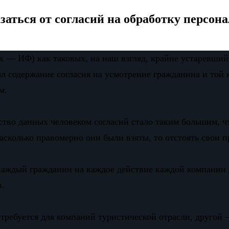
заться от согласий на обработку персо
 — ИФ) как таковых, на наш взгляд, крайне устаревший.
ял содержание согласия на усмотрение гражданина и той 
м.
ство данных человеком согласий стало таким большим, чт
асколько правомерно они были взяты, то отстоять свои п
а каждый гражданин на каждое действие каждой компании 
в.
требуется для компаний туристической отрасли, другой 