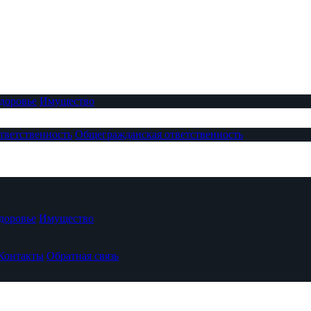
доровье
Имущество
тветственность
Общегражданская ответственность
доровье
Имущество
Контакты
Обратная связь