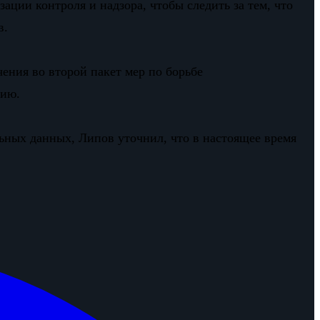
ации контроля и надзора, чтобы следить за тем, что
в.
ения во второй пакет мер по борьбе
сию.
ьных данных, Липов уточнил, что в настоящее время