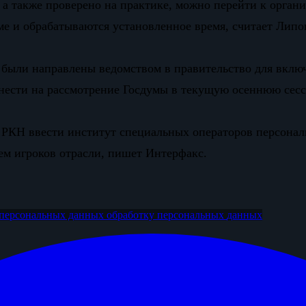
а также проверено на практике, можно перейти к организ
е и обрабатываются установленное время, считает Липо
были направлены ведомством в правительство для включ
внести на рассмотрение Госдумы в текущую осеннюю сес
 РКН ввести институт специальных операторов персонал
ем игроков отрасли, пишет Интерфакс.
персональных данных
обработку персональных
данных