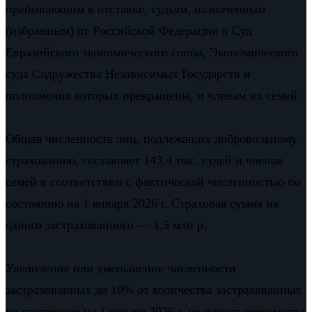
пребывающим в отставке, судьям, назначенным
(избранным) от Российской Федерации в Суд
Евразийского экономического союза, Экономического
суда Содружества Независимых Государств и
полномочия которых прекращены, и членам их семей.
Общая численность лиц, подлежащих добровольному
страхованию, составляет 143,4 тыс. судей и членов
семей в соответствии с фактической численностью по
состоянию на 1 января 2026 г. Страховая сумма на
одного застрахованного — 1,5 млн р.
Увеличение или уменьшение численности
застрахованных до 10% от количества застрахованных
по состоянию на 1 января 2026 г. не влечет пересмотра