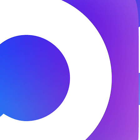
© 2026 ООО «ФЕНИКС-ПРО». Все права защищены.
Представитель СК «Двадцать первый век»
Разработка и поддержка —
DS
DevelopStudio.ru