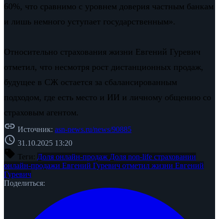
60%, что сравнимо с уровнем доверия частным банкам
и лишь немного уступает государственным».
Относительно страхования жизни Евгений Гуревич
отметил, что несмотря рост дистанционных продаж,
будущее в СЖ остается за сбалансированным
подходом, где есть место и ИИ и личному общению со
страховым агентом.
link
Источник:
asn-news.ru/news/90885
schedule
31.10.2025 13:20
sell
Теги:
Доля онлайн-продаж
Доля
non-life страховании
онлайн-продажи
Евгений Гуревич отметил
жизни Евгений
Гуревич
Поделиться: