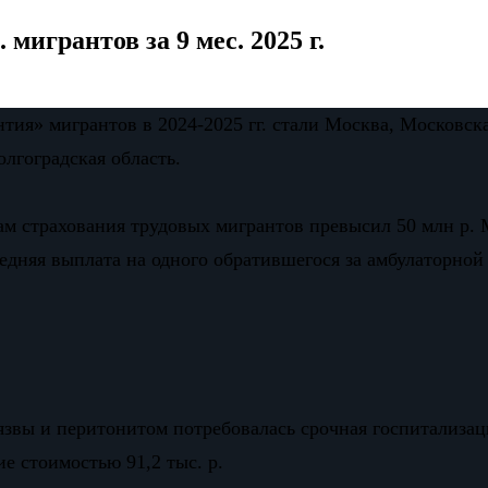
мигрантов за 9 мес. 2025 г.
ия» мигрантов в 2024-2025 гг. стали Москва, Московская
лгоградская область.
рам страхования трудовых мигрантов превысил 50 млн р
едняя выплата на одного обратившегося за амбулаторной
язвы и перитонитом потребовалась срочная госпитализац
е стоимостью 91,2 тыс. р.