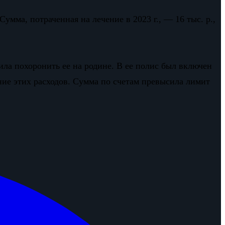
умма, потраченная на лечение в 2023 г., — 16 тыс. р.,
ла похоронить ее на родине. В ее полис был включен
ие этих расходов. Сумма по счетам превысила лимит