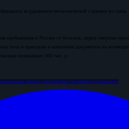
бращался за удалением металлической стружки из глаза. С
я пребывания в России от болезни, перед смертью проси
озку тела и прислали в компанию документы на возмещен
имально возможные 100 тыс. р.
лгоградская область
стали Москва
Лидерами по количеству