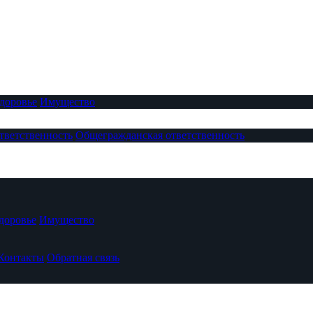
доровье
Имущество
тветственность
Общегражданская ответственность
доровье
Имущество
Контакты
Обратная связь