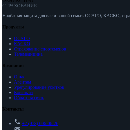
ФЕНИКС-ПРО
СТРАХОВАНИЕ
Надёжная защита для вас и вашей семьи. ОСАГО, КАСКО, стра
Продукты
ОСАГО
КАСКО
Страхование спортсменов
Телемедицина
Компания
О нас
Агентам
Урегулирование убытков
Контакты
Обратная связь
Контакты
phone
+7 (978) 096-06-26
email