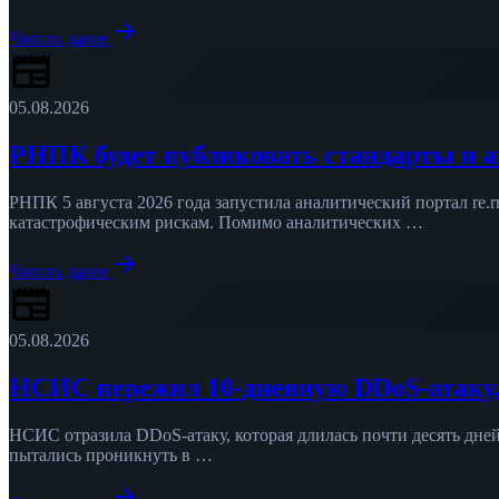
arrow_forward
Читать далее
newspaper
05.08.2026
РНПК будет публиковать стандарты и 
РНПК 5 августа 2026 года запустила аналитический портал re.
катастрофическим рискам. Помимо аналитических …
arrow_forward
Читать далее
newspaper
05.08.2026
НСИС пережил 10-дневную DDoS-атаку,
НСИС отразила DDoS-атаку, которая длилась почти десять дн
пытались проникнуть в …
arrow_forward