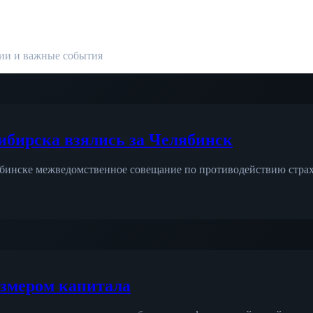
ции и важные события
бирска взялись за Челябинск
ябинске межведомственное совещание по противодействию страх
азмером капитала