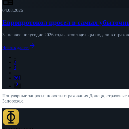
newspaper
04.08.2026
Европротокол просел в самых убыточн
За первое полугодие 2026 года автовладельцы подали в страхо
arrow_forward
Читать далее
1
2
3
...
261
chevron_right
Популярные запросы: новости страхования Донецк, страховые
Запорожье.