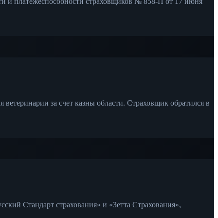
ти и платежеспособности страховщиков № 858-П от 17 июня
 ветеринарии за счет казны области. Страховщик обратился в
сский Стандарт страхования» и «Зетта Страхования»,