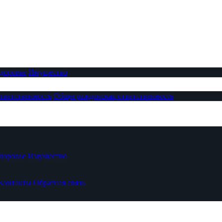
доровье
Имущество
тветственность
Общегражданская ответственность
доровье
Имущество
Контакты
Обратная связь