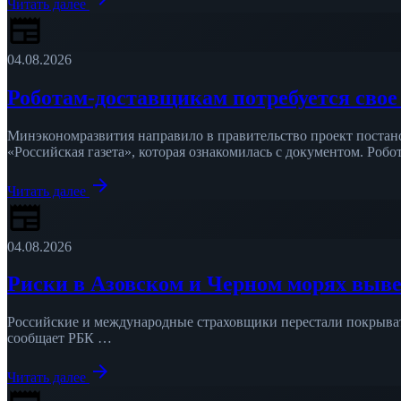
Читать далее
newspaper
04.08.2026
Роботам-доставщикам потребуется сво
Минэкономразвития направило в правительство проект постано
«Российская газета», которая ознакомилась с документом. Роб
arrow_forward
Читать далее
newspaper
04.08.2026
Риски в Азовском и Черном морях выв
Российские и международные страховщики перестали покрывать
сообщает РБК …
arrow_forward
Читать далее