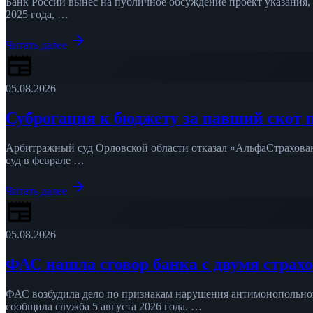
Банк России вынес на публичное обсуждение проект указания
2025 года, …
arrow_forward
Читать далее
newspaper
05.08.2026
Суброгация к бюджету за павший скот п
Арбитражный суд Орловской области отказал «АльфаСтраховани
суд в феврале …
arrow_forward
Читать далее
newspaper
05.08.2026
ФАС нашла сговор банка с двумя стра
ФАС возбудила дело по признакам нарушения антимонопольного
сообщила служба 5 августа 2026 года. …