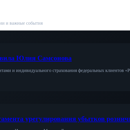
ции и важные события
лавила Юлия Самсонова
нтами и индивидуального страхования федеральных клиентов «Ро
тамента урегулирования убытков рознич