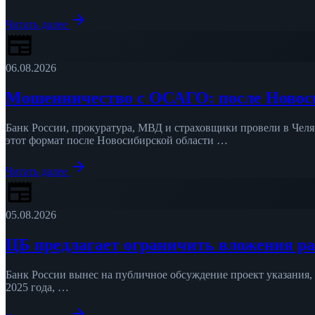
arrow_forward
Читать далее
newspaper
06.08.2026
Мошенничество с ОСАГО: после Новоси
Банк России, прокуратура, МВД и страховщики провели в Чел
этот формат после Новосибирской области …
arrow_forward
Читать далее
newspaper
05.08.2026
ЦБ предлагает ограничить вложения р
Банк России вынес на публичное обсуждение проект указания
2025 года, …
arrow_forward