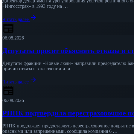
Директор департамента урегулирования убытков розничного б
«Ингосстрах» в 1993 году на …
arrow_forward
Читать далее
newspaper
06.08.2026
Депутаты просят объяснять отказы в с
Депутаты фракции «Новые люди» направили председателю Бан
причин отказа в заключении или …
arrow_forward
Читать далее
newspaper
06.08.2026
РНПК подтвердила перестраховочное п
РНПК продолжает предоставлять перестраховочное покрытие в
опасными или запрещенными, сообщила компания 6 …