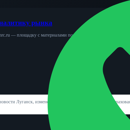
аналитику рынка
rnrc.ru — площадку с материалами по андеррайтингу, риск-инжи
 новости Луганск, изменения ОСАГО, новости КАСКО, страховая