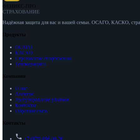
ФЕНИКС-ПРО
СТРАХОВАНИЕ
Надёжная защита для вас и вашей семьи. ОСАГО, КАСКО, стра
Продукты
ОСАГО
КАСКО
Страхование спортсменов
Телемедицина
Компания
О нас
Агентам
Урегулирование убытков
Контакты
Обратная связь
Контакты
phone
+7 (978) 096-06-26