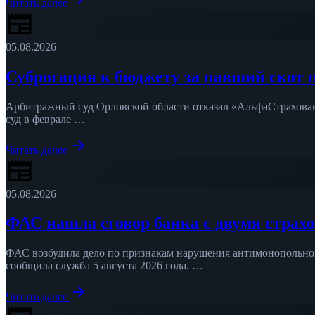
Читать далее
newspaper
05.08.2026
Суброгация к бюджету за павший скот п
Арбитражный суд Орловской области отказал «АльфаСтраховани
суд в феврале …
arrow_forward
Читать далее
newspaper
05.08.2026
ФАС нашла сговор банка с двумя стра
ФАС возбудила дело по признакам нарушения антимонопольного
сообщила служба 5 августа 2026 года. …
arrow_forward
Читать далее