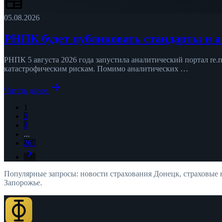
newspaper
05.08.2026
РНПК будет публиковать стандарты и 
РНПК 5 августа 2026 года запустила аналитический портал re.
катастрофическим рискам. Помимо аналитических …
arrow_forward
Читать далее
1
2
3
...
261
chevron_right
Популярные запросы: новости страхования Донецк, страховые
Запорожье.