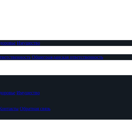
доровье
Имущество
тветственность
Общегражданская ответственность
доровье
Имущество
Контакты
Обратная связь